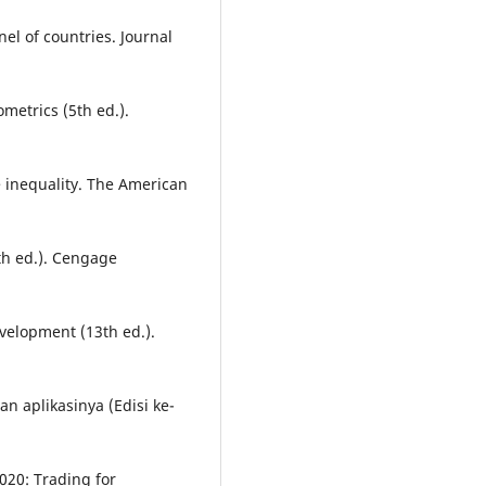
nel of countries. Journal
ometrics (5th ed.).
 inequality. The American
th ed.). Cengage
evelopment (13th ed.).
n aplikasinya (Edisi ke-
020: Trading for