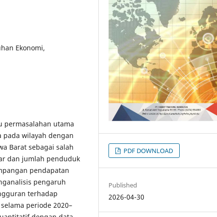
han Ekonomi,
u permasalahan utama
 pada wilayah dengan
wa Barat sebagai salah
PDF DOWNLOAD
sar dan jumlah penduduk
impangan pendapatan
enganalisis pengaruh
Published
ngguran terhadap
2026-04-30
 selama periode 2020–
uantitatif dengan data