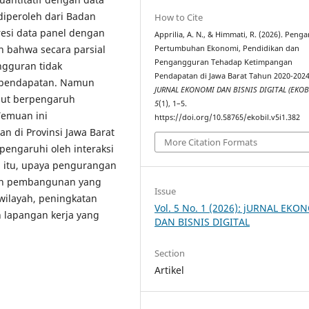
diperoleh dari Badan
How to Cite
resi data panel dengan
Apprilia, A. N., & Himmati, R. (2026). Peng
an bahwa secara parsial
Pertumbuhan Ekonomi, Pendidikan dan
Pengangguran Tehadap Ketimpangan
gguran tidak
Pendapatan di Jawa Barat Tahun 2020-2024
n pendapatan. Namun
JURNAL EKONOMI DAN BISNIS DIGITAL (EKOB
ebut berpengaruh
5
(1), 1–5.
Temuan ini
https://doi.org/10.58765/ekobil.v5i1.382
 di Provinsi Jawa Barat
More Citation Formats
engaruhi oleh interaksi
a itu, upaya pengurangan
an pembangunan yang
Issue
wilayah, peningkatan
Vol. 5 No. 1 (2026): jURNAL EKO
n lapangan kerja yang
DAN BISNIS DIGITAL
Section
Artikel