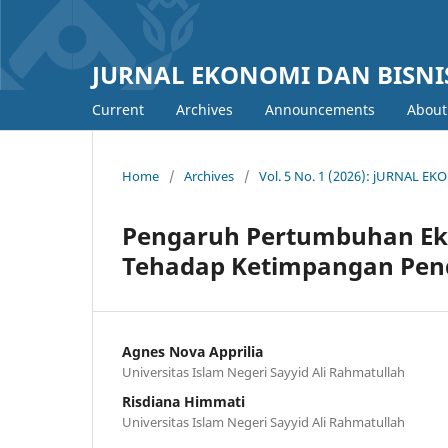
JURNAL EKONOMI DAN BISNIS
Current
Archives
Announcements
Abou
Home
/
Archives
/
Vol. 5 No. 1 (2026): jURNAL E
Pengaruh Pertumbuhan Ek
Tehadap Ketimpangan Pend
Agnes Nova Apprilia
Universitas Islam Negeri Sayyid Ali Rahmatullah
Risdiana Himmati
Universitas Islam Negeri Sayyid Ali Rahmatullah